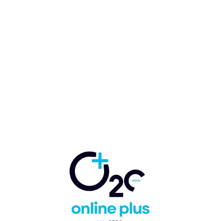
Bancos dominicanos firman
Protocolo Verde para
abordar desafíos ambientales
y climáticos
Marcelo Ballester
-
20 de marzo de 2024
BANCA