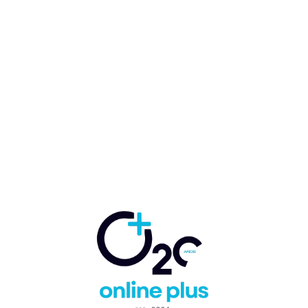
AHRB: El reto del turismo
en RD: fidelizar al viajero
con experiencias innovadoras
Guido Nicolás Ballester Rey
-
12 de marzo de 2025
TURISMO