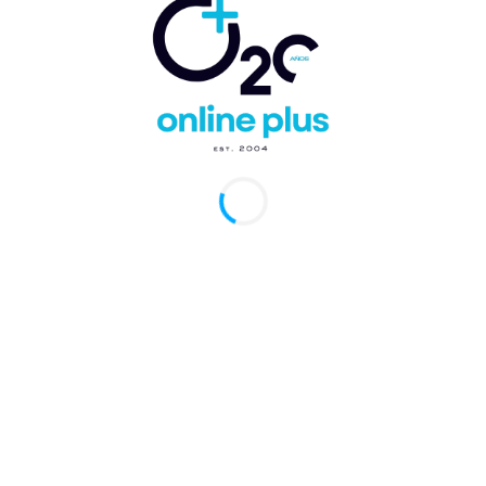
, Estados Unidos.
-El ministro de Turismo, David
cibió este miércoles aquí un premio que declara a
Dominicana como la Mejor país del Caribe como
stico.
oso reconocimiento fue otorgado en los premios Leisur
wards por parte de los lectores de Global Traveler.
 Collado agradeció el premio que es otorgado a
Dominicana en los últimos tres años.
remio que pertenece a toda la gente que día a día