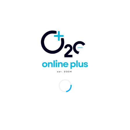
Comentario:
Artículo anterior
Artículo siguiente
Octubre muestra leve
Hotel Radisson Santo
repunte de vuelos al
Domingo designa nueva
Aeropuerto
Gerente General.
Internacional de Punta
Cana