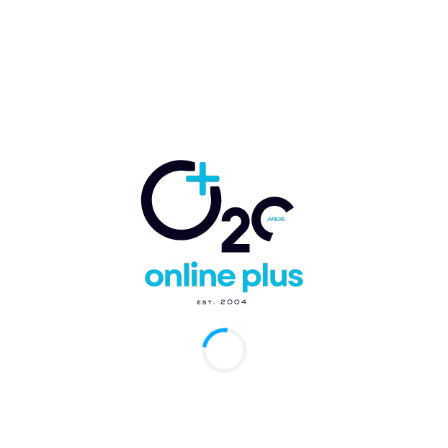
 RD.- The St. Regis Cap Cana Resort, propiedad que se
er la más exclusivo del destino, anunció la apertura de s
servas para estadías a partir de abril de 2025. Siendo el
l de la lujosa St. Regis en República Dominicana,
para abrir con un sof-opening en este final de este añ
bir sus primeros clientes a principios de 2025.
e St. Regis Cap Cana Resort se encuentra actualmente
o a destacados ejecutivos hoteleros y ya cuenta entre
on el especialista en la marca The St. Regis, Brian King,
cción de Ventas y Marketing, con
Laura Santoni para la
General
, quien cuenta con más de tres décadas de
a y con el reconocido chef peruano, Diego Muñoz.