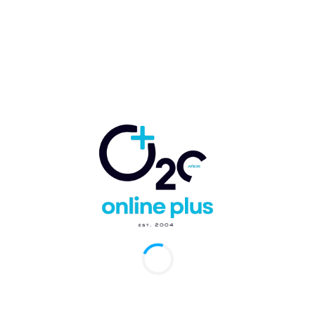
ejecutivo de la Autoridad Portuaria (Apordom),
Jean Luis Rodríguez, el presidente de la ITM
Group, empresa concesionaria del puerto, y otros
funcionarios y representantes del sector
empresarial.
En esta primera fase quedaron habilitados 200
metros de muelle, extensible hasta los 400 metros
con capacidad para dos cruceros tipo oasis; la
clase de embarcación más grande del mundo, de
manera simultánea, y unos espigones lineales de
260 metros que tendrán capacidad para 4
cruceros.
Voluntad política
El 29 de agosto del 2020, el presidente de la
República, Luis Abinader, realizó la primera
visita de su mandato a Pedernales para evaluar los