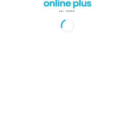
, RD.
– En un hecho histórico sin precedentes, el puert
o, en la provincia de Pedernales, recibió por primera
ra simultánea dos cruceros
internacionales, marcando
un después en el desarrollo turístico del sur profundo d
Dominicana.