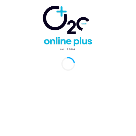
Artículo anterior
Artículo siguiente
Aerolíneas Argentinas
Sebastien García asume
suma 5 nuevos vuelos a
la dirección ejecutiva
Punta Cana desde
de Go Vacation
Córdoba, Rosario y
Dominican Republic
Tucumán