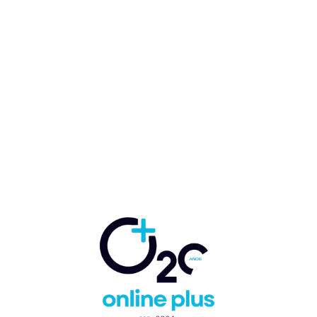
W2Fly programa vuelos
directos Madrid-Santo
Domingo para este invierno
Marcelo Ballester
-
1 de abril de 2022