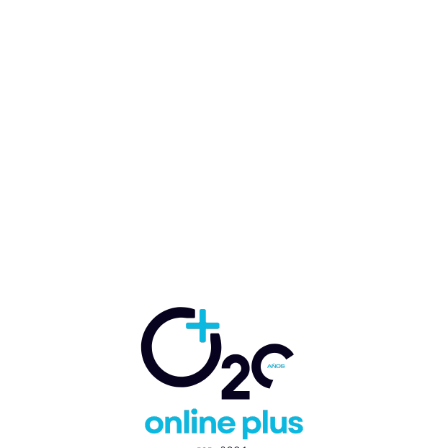
César y Enrique Rodríguez
ganan el 4to. Torneo Hard
Rock 2025
Marcelo Ballester
-
18 de noviembre de 2025
GOLF