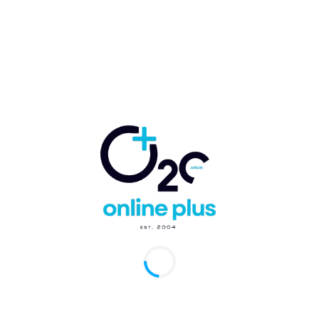
tive (CGI), celebrada en Nueva York, InterEnergy Group anunció
vo compromiso de acción:...
stro de Turismo entrega un millón de
res a universidades para investigación del
azo.
uido Nicolás Ballester Rey
-
3 de febrero de 2025
0
Domingo.- El ministro de Turismo, David Collado, entregó este
 un US$1,000,000 a la Red Interuniversitaria para la
igación del manejo y tratamiento...
smo entrega un millón de dólares a
ersidades para investigación del sargazo
arcelo Ballester
-
3 de febrero de 2025
0
Domingo, RD.- El ministro de Turismo, David Collado, entregó
ueves un US$1,000,000 a la Red Interuniversitaria para la
igación del manejo y...