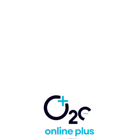
Royal Caribbean expande
«Artist Discovery Program»
Guido Nicolás Ballester Rey
-
5 de marzo de 2025
CRUCEROS