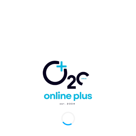
nicanos residentes en ciudades de Europa
arcelo Ballester
-
24 de octubre de 2022
0
Domingo, RD.- El Instituto Nacional de Formación Técnico
ional (INFOTEP) dio apertura al programa de capacitación que
ará a miles de dominicanos residentes...
onales dominicanos no pagarán los US$10
arjeta de Turista al ingresar al país
arcelo Ballester
-
26 de septiembre de 2022
0
Domingo, RD.- El presidente de la Junta de Aviación Civil
comunicó a los operadores aéreos nacionales y extranjeros que
an transporte internacional de...
s extranjero y debes renovar tu residencia y
la de RD? Ya puedes hacerlo sin salir de
ta Cana.
etina Rey
-
9 de septiembre de 2022
0