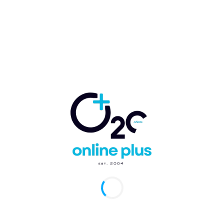
tana Roo recibe primer vuelo de Air Canada
arcelo Ballester
-
3 de mayo de 2024
0
 México.- La primera aerolínea canadiense en volar desde
 a Tulum, sin escalas desde Toronto y Montreal, llegó hoy al
erto internacional “Felipe...