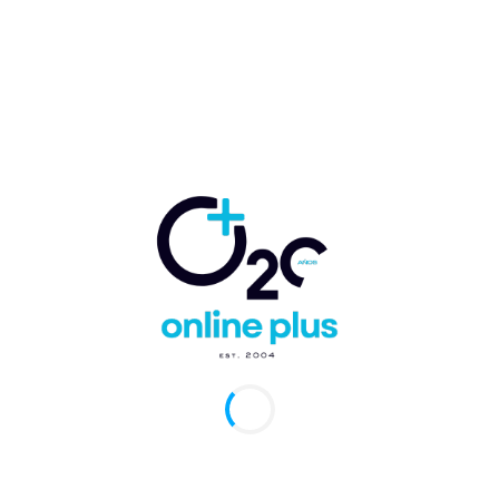
Cana, RD. – El Aeropuerto Internacional de Punta Cana continúa
ndo señales de fortaleza y resiliencia turística al registrar ∗712
 internacionales programados...
 definitivo de Spirit Airlines impacta
tivamente la conectividad aérea del Caribe y
egión
arcelo Ballester
-
2 de mayo de 2026
0
Cana, RD.– La aerolínea estadounidense de ultra bajo costo
 Airlines anunció el cierre definitivo de sus operaciones tras 34
 el...
o la crisis del turismo en Cuba impulsa
ada de vuelos y turistas a República
inicana?
arcelo Ballester
-
10 de marzo de 2026
0
Cana, RD. – La profunda crisis que atraviesa actualmente el
 turístico cubano está generando un efecto de redistribución en el
, beneficiando...