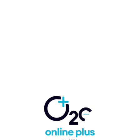
Arajet programa nueva ruta
Punta Cana–Rosario
ampliando su conectividad
con Argentina
Marcelo Ballester
-
19 de diciembre de 2025
DESTINOS RD