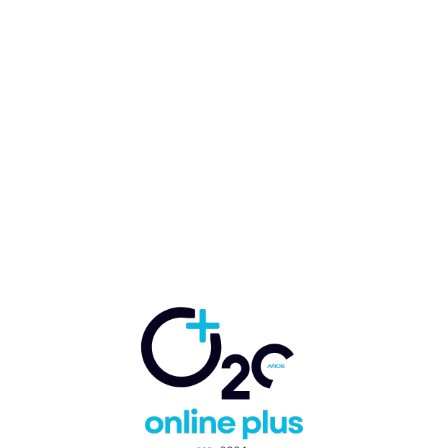
Reducción de costos y
tiempos, los puntos a
mejorar en gestión de
aduanas en la región
Marcelo Ballester
-
19 de mayo de 2023
ADUANAS