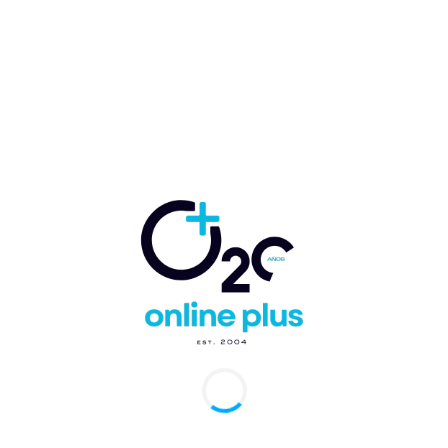
D y proyecta operaciones en Punta Cana y
to Domingo para 2027
arcelo Ballester
-
1 de junio de 2026
0
 Florida. El crecimiento sostenido del turismo en República
cana y su consolidación como uno de los principales centros de
ividad aérea de la...