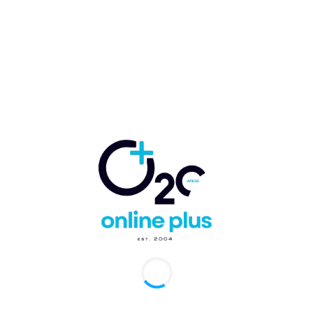
id y Estambul con vuelos diarios a partir de
o
uido Nicolás Ballester Rey
-
15 de mayo de 2025
0
ul.- La aerolínea española Air Europa ha inaugurado
lmente su nueva conexión entre Madrid y Estambul, con un vuelo
do por un moderno Boeing...