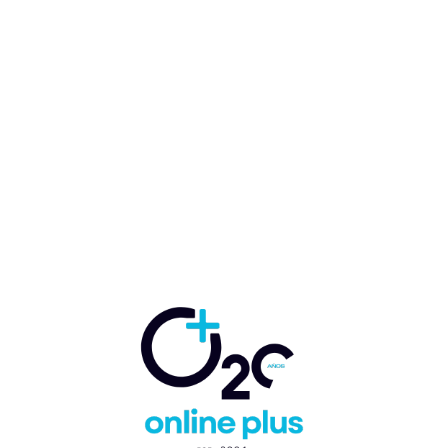
Igor Rodríguez: “IDAC
invierte en tecnología,
capacitación y cuidado del
Medio Ambiente”
Marcelo Ballester
-
6 de agosto de 2025
GOBIERNO