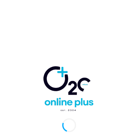
oamericano e impulsa el concepto
ltiberoamericanas”
arcelo Ballester
-
30 de abril de 2026
0
, España.- CEAPI ha presentado el Barómetro Empresarial
mericano. El acto, que ha tenido lugar en Casa de América en
, ha contado con...
cian II Simposio Iberoamericano de
unicación 2025
arcelo Ballester
-
24 de julio de 2025
0
Domingo, RD.- Fábrica de Contenidos y Markatel
caciones dieron a conocer la realización de la segunda edición
imposio Iberoamericano de Comunicación 2025’...
Felipe VI participa clausura del XIV
entro Empresarial Iberoamericano
arcelo Ballester
-
25 de marzo de 2023
0
Domingo, RD.- El rey Felipe VI clausuró este viernes el XIV