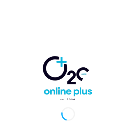
uirá versión en audio
arcelo Ballester
-
19 de mayo de 2025
0
Cana.- La empresa Grupo Sarma ha anunciado el inicio de la
ción de la Guía Turística Destino Punta Cana, una propuesta
dora que...