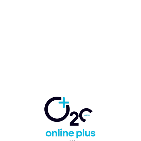
Vicente Fenollar presidirá el
grupo resultante de fusión
Globalia y Barceló
Marcelo Ballester
-
29 de enero de 2021