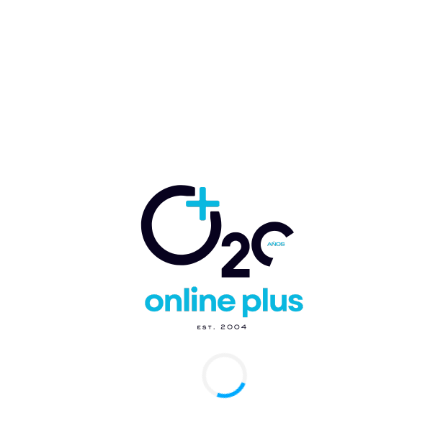
 de Inversión Turística
arcelo Ballester
-
6 de noviembre de 2023
0
Domingo, RD.- La Asociación de Hoteles y Turismo de la
ica Dominicana (Asonahores) realizará el próximo 20 de
bre, el sexto Foro de...
ahores anuncia fecha V Foro Inversión
stica 2022
etina Rey
-
8 de noviembre de 2022
0
Domingo.- La Asociación de Hoteles y Turismo de República
icana ASONAHORES, anunció la fecha del Foro de Inversión
ica 2022, que se llevará...