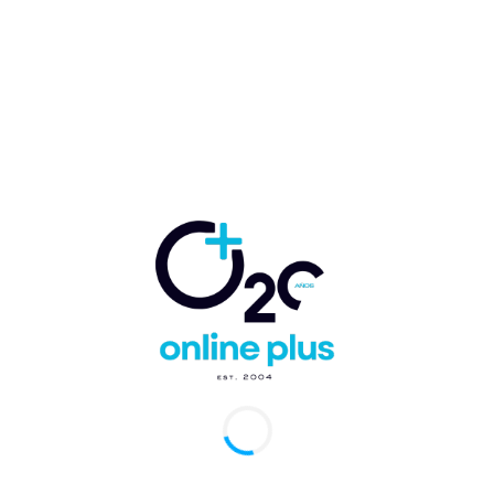
ias al código compartido de Iberia y Pegasus
ines
arcelo Ballester
-
18 de noviembre de 2025
0
, España.- Iberia y la aerolínea turca Pegasus Airlines han
o un acuerdo de código compartido que permitirá a ambas
ías ampliar su oferta de...
puerto de La Romana recibe primer vuelo
ter desde Estambul, Turquía
arcelo Ballester
-
12 de enero de 2023
0
mana, RD.- Con una gran expectativa y mucho entusiasmo fue
do en el Aeropuerto Internacional de La Romana el primer vuelo
 de...