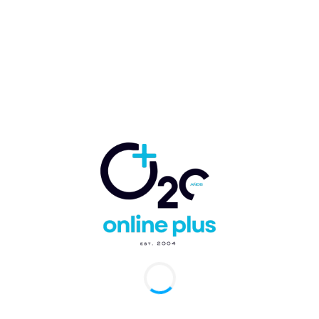
rital en Verón-Punta Cana
arcelo Ballester
-
19 de febrero de 2024
0
Cana, RD.- Las elecciones municipales realizadas este domingo
febrero en todo el país, mostraron un amplio respaldo para el
ista Partido...