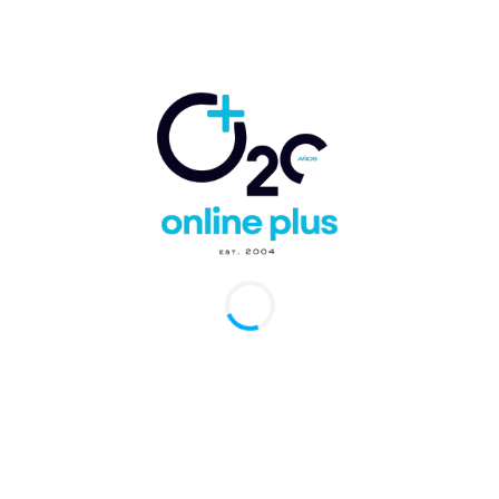
 Puerto Plata. - El ministro de Turismo, David Collado, inauguró
omingo la reconstrucción de varias vías en el turístico municipio
úa,...
d Collado reinaugura el parque Duarte y
 abierta la icónica calle Las Mercedes en
ad Colonial
arcelo Ballester
-
31 de julio de 2025
0
Domingo, R. - El ministro de Turismo, David Collado, inauguró
iércoles el remozado parque Juan Pablo Duarte y dejó en
namiento la restaurada...
smo invierte RD$30 millones en mejoras e
inación de calles en Samaná
arcelo Ballester
-
25 de julio de 2025
0
rrenas, Samaná.- El ministro de Turismo, David Collado,
ró este viernes la reparación e iluminación de la calle Francisco
o Caamaño Deñó en el...