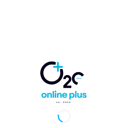
y Paradisus Palma Real en Punta Cana
arcelo Ballester
-
16 de diciembre de 2024
0
de Mallorca, 16 de diciembre de 2024. Meliá Hotels
ational ha firmado un acuerdo con la Administradora de Fondos
ersión Popular (AFI...