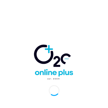
a región comienza a suministrar electricidad
ia
arcelo Ballester
-
24 de julio de 2025
0
mana, RD.- ACCIONA Energía ha anunciado hoy que el mayor
jo fotovoltaico de Centroamérica y el Caribe, Cotoperí Solar
6MWp), ha comenzado a...
dican a la española ACCIONA construcción
a pista del Aeropuerto Internacional Cabo
o
arcelo Ballester
-
10 de marzo de 2025
0
Domingo, RD.- El Fideicomiso Pro-Pedernales ha adjudicado al
español Acciona la construcción del campo aéreo del
erto Internacional Cabo Rojo. El contrato...